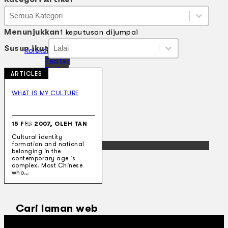
Kategori Artikel
Kategori Artikel
Kategori Artikel
Menunjukkan
1 keputusan dijumpai
Susun ikut
Susun ikut
Susun ikut
Susun ikut
Koleksi Kami
Teater
Tarian
ARTICLES
Artikel
Penapisan
WHAT IS MY CULTURE
Sejarah Lisan
Mengenai Kami
Hubungi Kami
15 FEB 2007, OLEH TAN
BM
Cultural identity
formation and national
EN
belonging in the
contemporary age is
complex. Most Chinese
who…
Cari laman web