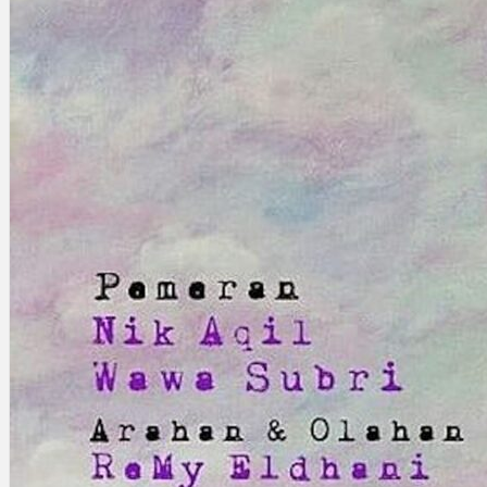
Gelintar
×