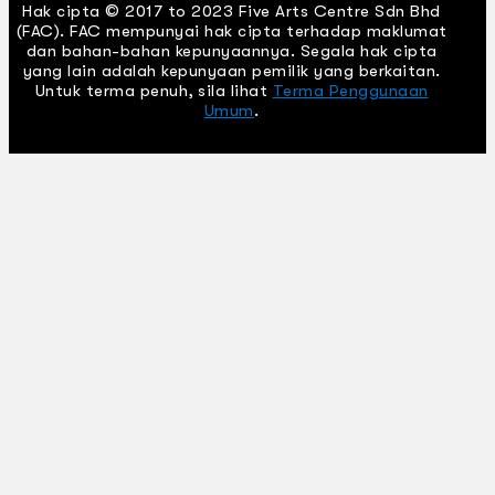
Hak cipta © 2017 to 2023 Five Arts Centre Sdn Bhd
(FAC). FAC mempunyai hak cipta terhadap maklumat
dan bahan-bahan kepunyaannya. Segala hak cipta
yang lain adalah kepunyaan pemilik yang berkaitan.
Untuk terma penuh, sila lihat
Terma Penggunaan
Umum
.