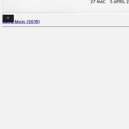
Gelintar
×
Kena Main (2015)