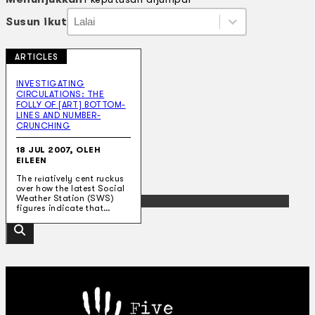
Susun ikut
Susun ikut
Susun ikut
Susun ikut
ARTICLES
Koleksi Kami
Teater
INVESTIGATING
CIRCULATIONS: THE
Tarian
FOLLY OF [ART] BOTTOM-
Artikel
LINES AND NUMBER-
Penapisan
CRUNCHING
Sejarah Lisan
Mengenai Kami
18 JUL 2007, OLEH
Hubungi Kami
EILEEN
BM
The relatively cent ruckus
over how the latest Social
Weather Station (SWS)
EN
figures indicate that…
Cari laman web