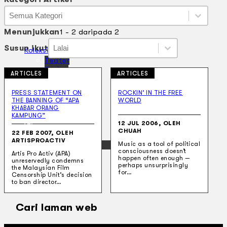
Kategori Artikel
Kategori Artikel
Kategori Artikel
Menunjukkan
1 - 2 daripada 2
Susun ikut
Susun ikut
Susun ikut
Susun ikut
Koleksi Kami
Teater
Tarian
ARTICLES
ARTICLES
Artikel
Penapisan
PRESS STATEMENT ON
ROCKIN’ IN THE FREE
Sejarah Lisan
THE BANNING OF “APA
WORLD
Mengenai Kami
KHABAR ORANG
Hubungi Kami
KAMPUNG”
12 JUL 2006, OLEH
BM
CHUAH
22 FEB 2007, OLEH
ARTISPROACTIV
EN
Music as a tool of political
consciousness doesn’t
Artis Pro Activ (APA)
happen often enough —
unreservedly condemns
perhaps unsurprisingly
the Malaysian Film
for…
Censorship Unit’s decision
to ban director…
Cari laman web