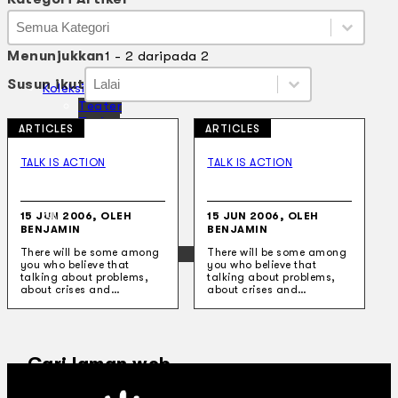
Kategori Artikel
Kategori Artikel
Kategori Artikel
Menunjukkan
1 - 2 daripada 2
Susun ikut
Susun ikut
Susun ikut
Susun ikut
Koleksi Kami
Teater
Tarian
ARTICLES
ARTICLES
Artikel
Penapisan
TALK IS ACTION
TALK IS ACTION
Sejarah Lisan
Mengenai Kami
Hubungi Kami
15 JUN 2006, OLEH
15 JUN 2006, OLEH
BM
BENJAMIN
BENJAMIN
EN
There will be some among
There will be some among
you who believe that
you who believe that
talking about problems,
talking about problems,
about crises and…
about crises and…
Cari laman web