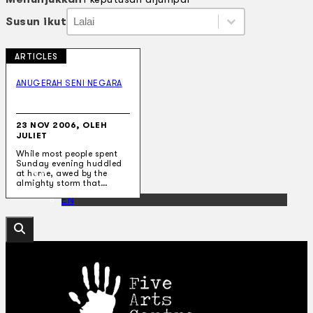
Susun ikut
Susun ikut
Susun ikut
Susun ikut
ARTICLES
Koleksi Kami
Teater
ANUGERAH SENI NEGARA
Tarian
Artikel
Penapisan
23 NOV 2006, OLEH
Sejarah Lisan
JULIET
Mengenai Kami
While most people spent
Hubungi Kami
Sunday evening huddled
BM
at home, awed by the
almighty storm that…
EN
Cari laman web