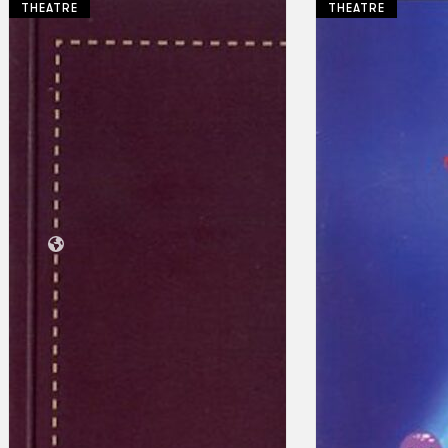
THEATRE
THEATRE
Koleksi Kami
Teater
Tarian
Artikel
Penapisan
Sejarah Lisan
Mengenai Kami
Hubungi Kami
BM
EN
Cari laman web