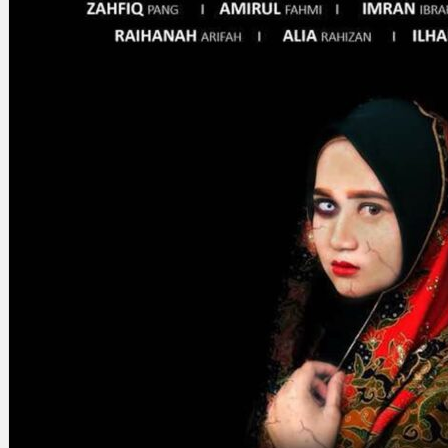
Gelintar
×