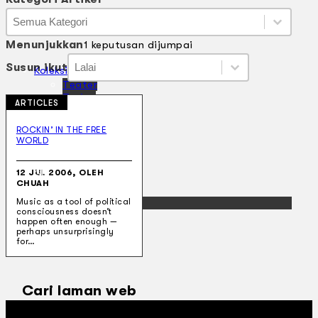
Kategori Artikel
Kategori Artikel
Kategori Artikel
Menunjukkan
1 keputusan dijumpai
Susun ikut
Susun ikut
Susun ikut
Susun ikut
Koleksi Kami
Teater
Tarian
ARTICLES
Artikel
Penapisan
ROCKIN’ IN THE FREE
Sejarah Lisan
WORLD
Mengenai Kami
Hubungi Kami
12 JUL 2006, OLEH
BM
CHUAH
EN
Music as a tool of political
consciousness doesn’t
happen often enough —
perhaps unsurprisingly
for…
Cari laman web