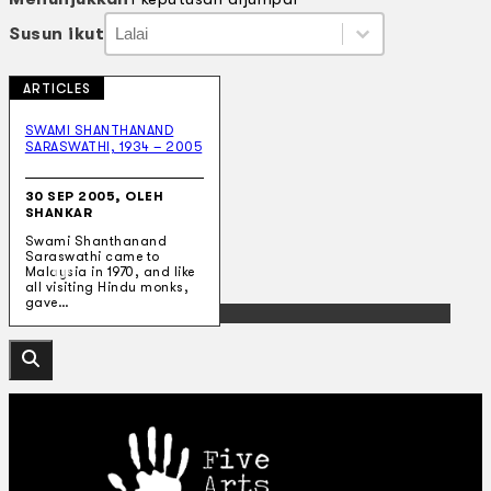
Susun ikut
Susun ikut
Susun ikut
Susun ikut
ARTICLES
Koleksi Kami
Teater
SWAMI SHANTHANAND
SARASWATHI, 1934 – 2005
Tarian
Artikel
Penapisan
30 SEP 2005, OLEH
Sejarah Lisan
SHANKAR
Mengenai Kami
Swami Shanthanand
Hubungi Kami
Saraswathi came to
BM
Malaysia in 1970, and like
all visiting Hindu monks,
gave…
EN
Cari laman web