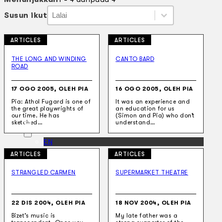
Susun ikut
Susun ikut
Susun ikut
Susun ikut
ARTICLES
ARTICLES
Koleksi Kami
Teater
THE LONG AND WINDING
CANTO BARD
ROAD
Tarian
Artikel
Penapisan
17 OGO 2005, OLEH PIA
16 OGO 2005, OLEH PIA
Sejarah Lisan
Pia: Athol Fugard is one of
It was an experience and
Mengenai Kami
the great playwrights of
an education for us
Hubungi Kami
our time. He has
(Simon and Pia) who don’t
BM
sketched…
understand…
EN
ARTICLES
ARTICLES
STRANGLED CARMEN
SUPERMARKET THEATRE
Cari laman web
22 DIS 2004, OLEH PIA
18 NOV 2004, OLEH PIA
Bizet’s music is
My late father was a