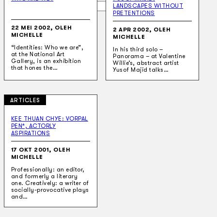
Gelintar
LANDSCAPES WITHOUT
PRETENTIONS
22 MEI 2002, OLEH
2 APR 2002, OLEH
×
MICHELLE
MICHELLE
“Identities: Who we are”,
In his third solo –
at the National Art
Panorama – at Valentine
Gallery, is an exhibition
Willie’s, abstract artist
that hones the…
Yusof Majid talks…
ARTICLES
KEE THUAN CHYE: VORPAL
PEN*, ACTORLY
ASPIRATIONS
17 OKT 2001, OLEH
MICHELLE
Professionally: an editor,
and formerly a literary
one. Creatively: a writer of
socially-provocative plays
and…