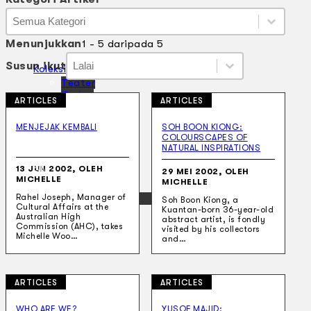
Kategori Artikel
Kategori Artikel
Kategori Artikel
Menunjukkan
1 - 5 daripada 5
Susun ikut
Susun ikut
Susun ikut
Susun ikut
Koleksi Kami
Teater
Tarian
ARTICLES
ARTICLES
Artikel
Penapisan
MENJEJAK KEMBALI
SOH BOON KIONG:
Sejarah Lisan
COLOURSCAPES OF
Mengenai Kami
NATURAL INSPIRATIONS
Hubungi Kami
13 JUN 2002, OLEH
BM
29 MEI 2002, OLEH
MICHELLE
MICHELLE
EN
Rahel Joseph, Manager of
Soh Boon Kiong, a
Cultural Affairs at the
Kuantan-born 36-year-old
Australian High
abstract artist, is fondly
Commission (AHC), takes
visited by his collectors
Michelle Woo…
and…
Cari laman web
ARTICLES
ARTICLES
WHO ARE WE?
YUSOF MAJID: