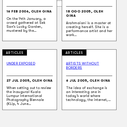
Gelintar
16 FEB 2006, OLEH GINA
18 OGO 2005, OLEH
GINA
×
On the 14th January, a
crowd gathered at Sek
Arahmaiani is a master at
San’s Lucky Garden,
creating herself. She is a
mustered by the…
performance artist and her
work…
ARTICLES
ARTICLES
UNDER EXPOSED
ARTISTS WITHOUT
BORDERS
27 JUL 2005, OLEH GINA
6 JUL 2005, OLEH GINA
When setting out to review
The idea of exchange is
the inaugural Kuala
an interesting one in
Lumpur International
today’s world where
Photography Biennale
technology, the internet,…
(KLip, 4 June…