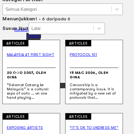
Kategori Artikel
Kategori Artikel
Kategori Artikel
Menunjukkan
1 - 6 daripada 6
Susun ikut
Susun ikut
Susun ikut
Susun ikut
Koleksi Kami
Teater
Tarian
ARTICLES
ARTICLES
Artikel
Penapisan
MALAYSIA AT FIRST SIGHT
PROTOCOL 101
Sejarah Lisan
Mengenai Kami
Hubungi Kami
20 OGO 2007, OLEH
15 MAC 2006, OLEH
BM
GINA
GINA
EN
“Selamat Datang ke
Censorship is a
Malaysia” is a cultural
contemporary issue. It is
expo of sorts … on one
mitigated by a new set of
hand playing…
protocols that…
ARTICLES
ARTICLES
Cari laman web
EXPOSING ARTISTS
“IT’S OK TO UNDRESS ME”