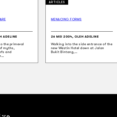
ARTICLES
ARE
MENACING FORMS
H ADELINE
26 MEI 2004, OLEH ADELINE
to the primeval
Walking into the side entrance of the
of myths,
new Westin Hotel down at Jalan
efs and
Bukit Bintang,…
th…