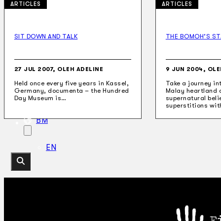
ARTICLES
ARTICLES
SIT DOWN AND TALK
THE BOMOH’S ST
Koleksi Kami
Teater
Tarian
27 JUL 2007, OLEH ADELINE
9 JUN 2004, OLE
Artikel
Held once every five years in Kassel,
Take a journey in
Penapisan
Germany, documenta – the Hundred
Malay heartland 
Sejarah Lisan
Day Museum is…
supernatural beli
Mengenai Kami
superstitions wi
Hubungi Kami
BM
EN
Cari laman web