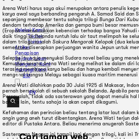
Arena Wati harus saya akui merupakan antara penulis kege
karya awal saya berbanding pengaruh A. Samad Said dan S
sepanjang membesar tentu sahaja trilogi
Bunga Dari Kubu
dendam terhadap Amerika dan gempa bumi besar memusnah
Koleksi Kami
(Eropah memuncakkan kebencian terhadap bangsa Yahudi d
daik tinggi di Belanda runtuh lalu air taut melimpah ke selu
Teater
dalam trilogi ini ialah
Sakura Mengorak Kelopak
(dua kelua
Tarian
sementara diserapkan perjuangan wanita Jepun untuk memb
Artikel
Penapisan
Selepas itu saya menyukai Sudara novel beliau yang menelus
Sejarah Lisan
Kemudian kerana Arena Wati sering melihat ke dalam diri l
Mengenai Kami
terasing membaca karya beliau dan hanya kembali menyer
Hubungi Kami
mengenai bangsa Melayu sebagai kuasa maritim menerusi s
BM
Arena Wati dilahirkan pada 30 Julai 1925 di Makasar, Indon
pernah bersekolah di sebuah sekolah Belanda. Apabila per
EN
Percayalah, tidak ada sasterawan yang dapat menulis hal 
bahasa lain, tentu sahaja ia akan cepat dikagumi.
Kefahaman dan perincian beliau tentang latar laut dalam 
angin yang aneh turut dibentangkan. Arena Wati terjun d
editor di Pustaka Antara. Beliau menerima anugerah Sast
Sasterawan Negara ini tampil lagi dengan trilogi, kali ini
Tr
Cari laman web