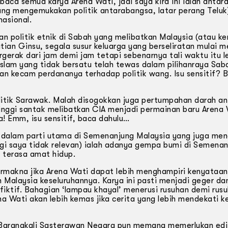
aca semua karya Arena Wati, jadi saya kira ini ialah antar
ang mengemukakan politik antarabangsa, latar perang Teluk
nasional.
n politik etnik di Sabah yang melibatkan Malaysia (atau ke
ian Ginsu, segala susur keluarga yang berseliratan mulai 
rgerak dari jam demi jam tetapi sebenarnya tali waktu itu l
am yang tidak bersatu telah tewas dalam pilihanraya Saba
n kecam perdananya terhadap politik wang. Isu sensitif? 
itik Sarawak. Malah disogokkan juga pertumpahan darah an
inggi santak melibatkan CIA menjadi permainan baru Arena 
! Emm, isu sensitif, baca dahulu…
dalam parti utama di Semenanjung Malaysia yang juga me
agi saya tidak relevan) ialah adanya gempa bumi di Semena
a terasa amat hidup.
rmakna jika Arena Wati dapat lebih menghampiri kenyataan 
 Malaysia keseluruhannya. Karya ini pasti menjadi geger da
h fiktif. Bahagian ‘lampau khayal’ menerusi rusuhan demi rus
ena Wati akan lebih kemas jika cerita yang lebih mendekati 
. Barangkali Sasterawan Negara pun memang memerlukan edi