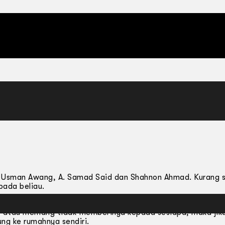
a Wati
g Usman Awang, A. Samad Said dan Shahnon Ahmad. Kurang 
pada beliau.
ng berminat untuk terseret sama dalam apa jua kehebohan. 
n, atau memang tidak memberinya kepada sesiapa, maka jik
ng ke rumahnya sendiri.