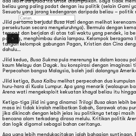
ada lebih daripada itu untuk disampaikan. Saya tidak memb
beliau yang paling padat dengan isu politik (selain
Gami
y
Sesuatu yang jarang kedengaran daripada beliau – politik 
Gelintar
Jilid pertama berjudul
Busa Hati
dengan melihat kerencama
persekutuan secara menyeluruhnya). Bermula dengan kemat
tempat dan berjalan di atas tali waktu yang pendek, ia be
panjang, menghimbau dunia lampau. Kelompok beragama Isl
×
tangan kelompok gabungan Pagan, Kristian dan Cina denga
dahulu…
Jilid kedua,
Busa Sukma
pula merenung ke dalam kacau pol
kaum Melayu dan Dayak. Isu konspirasi dengan imaginasi t
Perpecahan bangsa Malaysia, boleh jadi dalangnya Amerika
Jilid ketiga,
Busa Kalbu
melihat perpecahan dua kumpulan 
huru-hara di Kuala Lumpur. Apa yang menarik (walaupun b
Arena wati mengeksploit kekuatan khayal beliau itu hingg
Ketiga-tiga jilid ini yang dinamai
Trilogi Busa
akan lebih be
masa ini tidak kiralah melibatkan Sabah, Sarawak atau pun
jika dikincah dengan lebih jelas isu politiknya tetapi masi
bencana alam terkadang dirasa melulu. Kritikan politik Ar
dan logik digomol sebagai bahan ceritanya.
Apa yang lebih mendukacitakan ialah bahagian suntingan