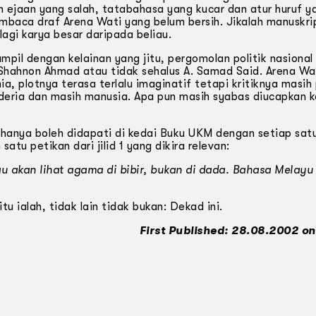
n ejaan yang salah, tatabahasa yang kucar dan atur huruf ya
embaca draf Arena Wati yang belum bersih. Jikalah manuskrip
lagi karya besar daripada beliau.
pil dengan kelainan yang jitu, pergomolan politik nasional 
 Shahnon Ahmad atau tidak sehalus A. Samad Said. Arena Wa
, plotnya terasa terlalu imaginatif tetapi kritiknya masih
deria dan masih manusia. Apa pun masih syabas diucapkan 
hanya boleh didapati di kedai Buku UKM dengan setiap satu 
u petikan dari jilid 1 yang dikira relevan:
 akan lihat agama di bibir, bukan di dada. Bahasa Melayu 
)
 ialah, tidak lain tidak bukan: Dekad ini.
First Published: 28.08.2002 on