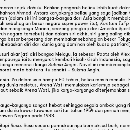
maran sejak dahulu. Bahkan pengaruh beliau lebih kuat dala
hahnon Ahmad. Antara karya­karya beliau yang saya jadikan
ran
(dalam siri ini bangsa-bangsa dari Asia bangkit membal
 sebahagian besar negara super power itu),
Kuntum Tulip 
an mangsanya Marina, seorang pengkaji dari Amerika Syari
ruh negara tersebut) dan dalam siri akhir, siri yang paling dik
rga besar berperang dan membakar sebahagian besar Toky
ebaskan diri dari dunia yang dominan oleh kuasa patriarki
uri akar jati diri bangsa Melayu. la sebesar
Roots
oleh Alex
ampaunya iaitu menyorot kembali kisah-kisah Indonesia, say
tainya menerusi karya
Sukma Angin
. Novel ini membincangk
orot mata bahtera itu sendiri – Sukma Angin.
esia. Ya dalam usia hampir 80 tahun, beliau masih menulis. 
ang dunia meletus, Arena Wati memulakan kariernya sebagai 
laut sebaik Arena Wati, jika karya-karyanya diterjemahkan 
karya-karyanya sangat hebat sehingga segala ombak yang ri
alam dunia kewartawanan sekitar tahun 1954 dan pernah men
erawan Negara pada 1988.
ilogi Busa
. Busa secara permukaannya bermaksud buih, nam