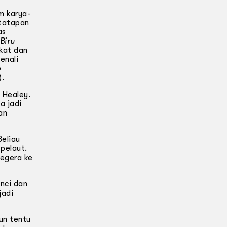
m karya-
 tatapan
as
Biru
kat dan
enali
o
).
 Healey.
a jadi
an
Beliau
pelaut.
segera ke
nci dan
jadi
un tentu