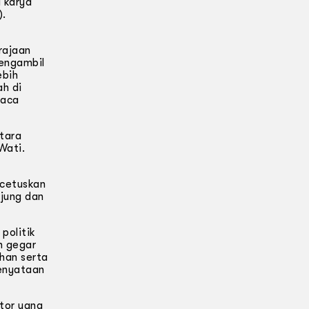
a karya
).
rajaan
mengambil
ebih
h di
Baca
tara
Wati.
ncetuskan
njung dan
politik
n gegar
uhan serta
kenyataan
tor yang