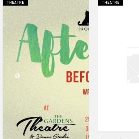
THEATRE
THEATRE
Koleksi Kami
Teater
Tarian
Artikel
Penapisan
Sejarah Lisan
Mengenai Kami
Hubungi Kami
BM
EN
Cari laman web