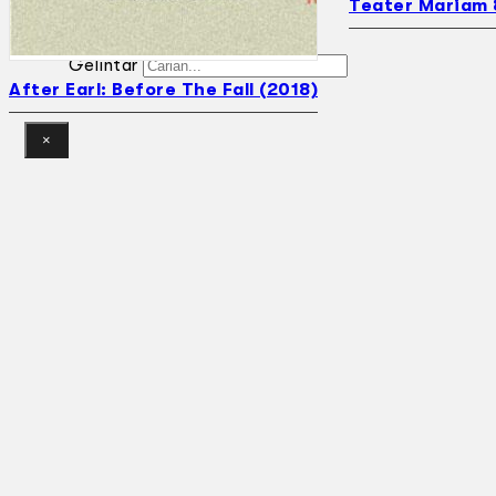
Teater Mariam 
Gelintar
After Earl: Before The Fall (2018)
×