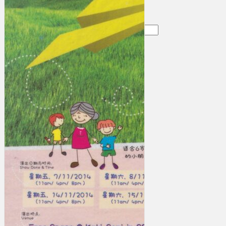
Gelintar
×