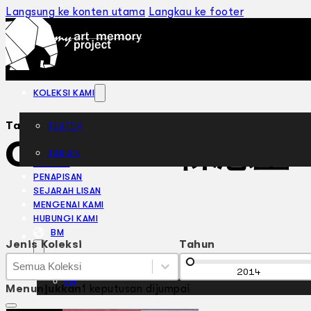
Langsung ke konten utama
Langkau ke footer
KOLEKSI KAMI
Tag:
TEATER
CHEE KEN 陳志堅
TARIAN
ARTIKEL
PENAPISAN
SEJARAH LISAN
MENGENAI KAMI
HUBUNGI KAMI
BM
Jenis Koleksi
Tahun
Jenis Koleksi
Jenis Koleksi
Tahun
Jenis Koleksi
2014
EN
Menunjukkan
1 keputusan dijumpai