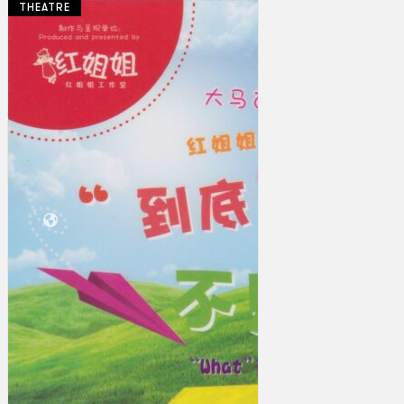
THEATRE
Koleksi Kami
Teater
Tarian
Artikel
Penapisan
Sejarah Lisan
Mengenai Kami
Hubungi Kami
BM
EN
Cari laman web