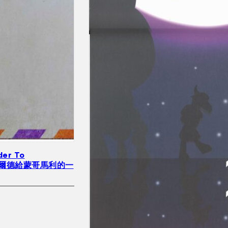
der To
 懷爾德給蒙哥馬利的一