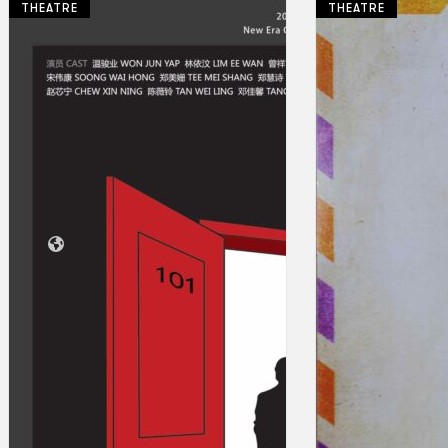
THEATRE
THEATRE
Koleksi Kami
Teater
Tarian
Artikel
Penapisan
Sejarah Lisan
Mengenai Kami
Hubungi Kami
BM
EN
Cari laman web