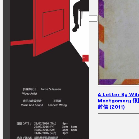
Gelintar
×
A Letter By Wil
Montgomery
封信 (2011)