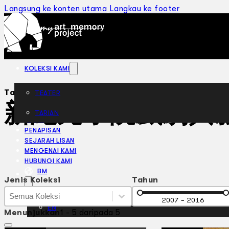
Langsung ke konten utama
Langkau ke footer
KOLEKSI KAMI
Tag:
TEATER
新紀元學院戲劇與
TARIAN
ARTIKEL
PENAPISAN
SEJARAH LISAN
MENGENAI KAMI
HUBUNGI KAMI
BM
Jenis Koleksi
Tahun
Jenis Koleksi
Jenis Koleksi
Tahun
Jenis Koleksi
2007 - 2016
EN
Menunjukkan
1 - 5 daripada 5