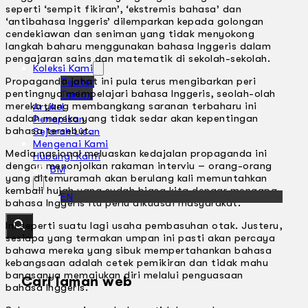
seperti ‘sempit fikiran’, ‘ekstremis bahasa’ dan
‘antibahasa lnggeris’ dilemparkan kepada golongan
cendekiawan dan seniman yang tidak menyokong
langkah baharu menggunakan bahasa lnggeris dalam
pengajaran sains dan matematik di sekolah-sekolah.
Koleksi Kami
Propaganda jahat ini pula terus mengibarkan peri
Teater
pentingnya mempelajari bahasa lnggeris, seolah-olah
Tarian
mereka yang membangkang saranan terbaharu ini
Artikel
adalah mereka yang tidak sedar akan kepentingan
Penapisan
bahasa tersebut.
Sejarah Lisan
Mengenai Kami
Media nasional meluaskan kedajalan propaganda ini
Hubungi Kami
dengan menonjolkan rakaman interviu – orang-orang
BM
yang ditemuramah akan berulang kali memuntahkan
kembali hujah yang sudah biasa kita dengar mengapa
EN
bahasa lnggeris itu perlu dikuasai masyarakat.
lni seperti suatu lagi usaha pembasuhan otak. Justeru,
sesiapa yang termakan umpan ini pasti akan percaya
bahawa mereka yang sibuk mempertahankan bahasa
kebangsaan adalah cetek pemikiran dan tidak mahu
bangsanya memajukan diri melalui penguasaan
Cari laman web
bahasa lnggeris.