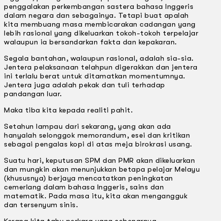
penggalakan perkembangan sastera bahasa lnggeris
dalam negara dan sebagainya. Tetapi buat apalah
kita membuang masa membicarakan cadangan yang
lebih rasional yang dikeluarkan tokoh-tokoh terpelajar
walaupun ia bersandarkan fakta dan kepakaran.
Segala bantahan, walaupun rasional, adalah sia-sia.
Jentera pelaksanaan telahpun digerakkan dan jentera
ini terlalu berat untuk ditamatkan momentumnya.
Jentera juga adalah pekak dan tuli terhadap
pandangan luar.
Maka tiba kita kepada realiti pahit.
Setahun lampau dari sekarang, yang akan ada
hanyalah selonggok memorandum, esei dan kritikan
sebagai pengalas kopi di atas meja birokrasi usang.
Suatu hari, keputusan SPM dan PMR akan dikeluarkan
dan mungkin akan menunjukkan betapa pelajar Melayu
(khususnya) berjaya mencatatkan peningkatan
cemerlang dalam bahasa lnggeris, sains dan
matematik. Pada masa itu, kita akan mengangguk
dan tersenyum sinis.
Kerana kita tahu perkara yang sebenarnya.