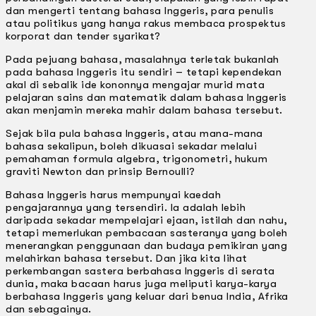
dan mengerti tentang bahasa lnggeris, para penulis
atau politikus yang hanya rakus membaca prospektus
korporat dan tender syarikat?
Pada pejuang bahasa, masalahnya terletak bukanlah
pada bahasa lnggeris itu sendiri – tetapi kependekan
akal di sebalik ide kononnya mengajar murid mata
pelajaran sains dan matematik dalam bahasa lnggeris
akan menjamin mereka mahir dalam bahasa tersebut.
Sejak bila pula bahasa lnggeris, atau mana-mana
bahasa sekalipun, boleh dikuasai sekadar melalui
pemahaman formula algebra, trigonometri, hukum
graviti Newton dan prinsip Bernoulli?
Bahasa lnggeris harus mempunyai kaedah
pengajarannya yang tersendiri. la adalah lebih
daripada sekadar mempelajari ejaan, istilah dan nahu,
tetapi memerlukan pembacaan sasteranya yang boleh
menerangkan penggunaan dan budaya pemikiran yang
melahirkan bahasa tersebut. Dan jika kita lihat
perkembangan sastera berbahasa lnggeris di serata
dunia, maka bacaan harus juga meliputi karya-karya
berbahasa lnggeris yang keluar dari benua India, Afrika
dan sebagainya.