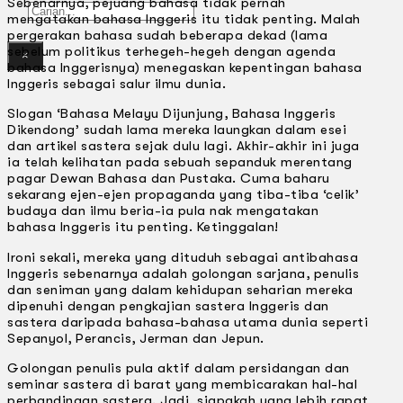
Sebenarnya, pejuang bahasa tidak pernah
Gelintar
mengatakan bahasa lnggeris itu tidak penting. Malah
pergerakan bahasa sudah beberapa dekad (lama
sebelum politikus terhegeh-hegeh dengan agenda
×
bahasa Inggerisnya) menegaskan kepentingan bahasa
lnggeris sebagai salur ilmu dunia.
Slogan ‘Bahasa Melayu Dijunjung, Bahasa lnggeris
Dikendong’ sudah lama mereka laungkan dalam esei
dan artikel sastera sejak dulu lagi. Akhir-akhir ini juga
ia telah kelihatan pada sebuah sepanduk merentang
pagar Dewan Bahasa dan Pustaka. Cuma baharu
sekarang ejen-ejen propaganda yang tiba-tiba ‘celik’
budaya dan ilmu beria-ia pula nak mengatakan
bahasa lnggeris itu penting. Ketinggalan!
lroni sekali, mereka yang dituduh sebagai antibahasa
lnggeris sebenarnya adalah golongan sarjana, penulis
dan seniman yang dalam kehidupan seharian mereka
dipenuhi dengan pengkajian sastera lnggeris dan
sastera daripada bahasa-bahasa utama dunia seperti
Sepanyol, Perancis, Jerman dan Jepun.
Golongan penulis pula aktif dalam persidangan dan
seminar sastera di barat yang membicarakan hal-hal
perbandingan sastera. Jadi, siapakah yang lebih rapat