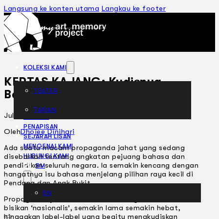
Langsung ke konten utama
Langkau ke footer
KOLEKSI KAMI
KERTAS KAJANG: Kudisnya
TEATER
Bahasa!
TARIAN
Julai 17, 2002
ARTIKEL
PENAPISAN
Oleh
Dhojee Dinihari
SEJARAH LISAN
MENGENAI KAMI
Ada suatu macam propaganda jahat yang sedang
disebarkan tentang angkatan pejuang bahasa dan
HUBUNGI KAMI
pendidikan seluruh negara. la semakin kencang dengan
BM
hangatnya isu bahasa menjelang pilihan raya kecil di
Pendang dan Anak Bukit.
EN
Propaganda jahat ini dimulakan dengan bisikan-
bisikan ‘nasionalis’, semakin lama semakin hebat,
hinggakan label-label yang begitu mengkudiskan