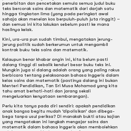
penerbitan dan pencetakan semula semua judul buku
teks bercorak sains dan matematik dari darjah satu
hingga tingkatan lima (yang pada peringkat awal
sahaja akan menelan kos berpuluh-puluh juta ringgit) –
dan semua ini kita lakukan sebelum pasti ke mana
hasilnya kelak.
Kini, ura-ura pun sudah timbul, mengatakan jerung-
jerung politik sudah berkerumun untuk mengambil
kontrak buku teks sains dan matematik.
Kalaupun benar khabar angin ini, kita belum pasti
dalang tinggi di sebalik kenduri besar buku teks ini.
Mungkin juga si dalang adalah orang yang paling rakus
berbicara tentang pelaksanaan bahasa lnggeris dalam
kelas sains dan matematik (pastinya dalang ini bukan
Menteri Pendidikan, Tan Sri Musa Mohamad yang kita
tahu amat berhati-hati dan jarang sekali
mengeluarkan kenyataan sembarangan).
Perlu kita tanya pada diri sendiri: apakah pendidikan
anak bangsa begitu mudah ‘dipolisikan’ dan dibega-
bega tanpa usul periksa? Di manakah bukti atau kajian
yang mengatakan ini langkah mengajar sains dan
matematik dalam bahasa lnggeris akan membolehkan