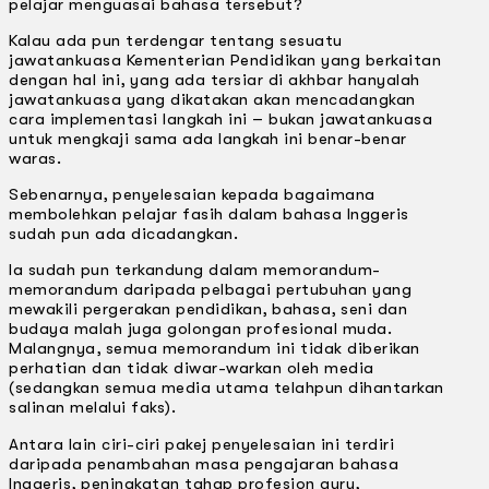
pelajar menguasai bahasa tersebut?
Kalau ada pun terdengar tentang sesuatu
jawatankuasa Kementerian Pendidikan yang berkaitan
dengan hal ini, yang ada tersiar di akhbar hanyalah
jawatankuasa yang dikatakan akan mencadangkan
cara implementasi langkah ini – bukan jawatankuasa
untuk mengkaji sama ada langkah ini benar-benar
waras.
Sebenarnya, penyelesaian kepada bagaimana
membolehkan pelajar fasih dalam bahasa lnggeris
sudah pun ada dicadangkan.
la sudah pun terkandung dalam memorandum-
memorandum daripada pelbagai pertubuhan yang
mewakili pergerakan pendidikan, bahasa, seni dan
budaya malah juga golongan profesional muda.
Malangnya, semua memorandum ini tidak diberikan
perhatian dan tidak diwar-warkan oleh media
(sedangkan semua media utama telahpun dihantarkan
salinan melalui faks).
Antara lain ciri-ciri pakej penyelesaian ini terdiri
daripada penambahan masa pengajaran bahasa
lnggeris, peningkatan tahap profesion guru,