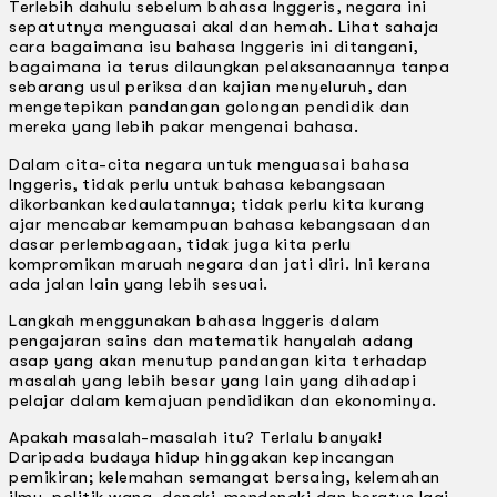
Terlebih dahulu sebelum bahasa lnggeris, negara ini
sepatutnya menguasai akal dan hemah. Lihat sahaja
cara bagaimana isu bahasa lnggeris ini ditangani,
bagaimana ia terus dilaungkan pelaksanaannya tanpa
sebarang usul periksa dan kajian menyeluruh, dan
mengetepikan pandangan golongan pendidik dan
mereka yang lebih pakar mengenai bahasa.
Dalam cita-cita negara untuk menguasai bahasa
lnggeris, tidak perlu untuk bahasa kebangsaan
dikorbankan kedaulatannya; tidak perlu kita kurang
ajar mencabar kemampuan bahasa kebangsaan dan
dasar perlembagaan, tidak juga kita perlu
kompromikan maruah negara dan jati diri. lni kerana
ada jalan lain yang lebih sesuai.
Langkah menggunakan bahasa lnggeris dalam
pengajaran sains dan matematik hanyalah adang
asap yang akan menutup pandangan kita terhadap
masalah yang lebih besar yang lain yang dihadapi
pelajar dalam kemajuan pendidikan dan ekonominya.
Apakah masalah-masalah itu? Terlalu banyak!
Daripada budaya hidup hinggakan kepincangan
pemikiran; kelemahan semangat bersaing, kelemahan
ilmu, politik wang, dengki-mendengki dan beratus lagi