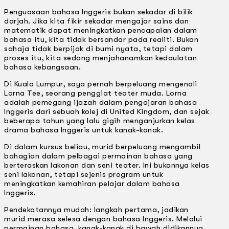
Penguasaan bahasa lnggeris bukan sekadar di bilik
darjah. Jika kita fikir sekadar mengajar sains dan
matematik dapat meningkatkan pencapaian dalam
bahasa itu, kita tidak bersandar pada realiti. Bukan
sahaja tidak berpijak di bumi nyata, tetapi dalam
proses itu, kita sedang menjahanamkan kedaulatan
bahasa kebangsaan.
Di Kuala Lumpur, saya pernah berpeluang mengenali
Lorna Tee, seorang penggiat teater muda. Lorna
adalah pemegang ijazah dalam pengajaran bahasa
lnggeris dari sebuah kolej di United Kingdom, dan sejak
beberapa tahun yang lalu gigih menganjurkan kelas
drama bahasa lnggeris untuk kanak-kanak.
Di dalam kursus beliau, murid berpeluang mengambil
bahagian dalam pelbagai permainan bahasa yang
berteraskan lakonan dan seni teater. lni bukannya kelas
seni lakonan, tetapi sejenis program untuk
meningkatkan kemahiran pelajar dalam bahasa
lnggeris.
Pendekatannya mudah: langkah pertama, jadikan
murid merasa selesa dengan bahasa lnggeris. Melalui
permainan bahasa, kanak-kanak di bawah didikannya